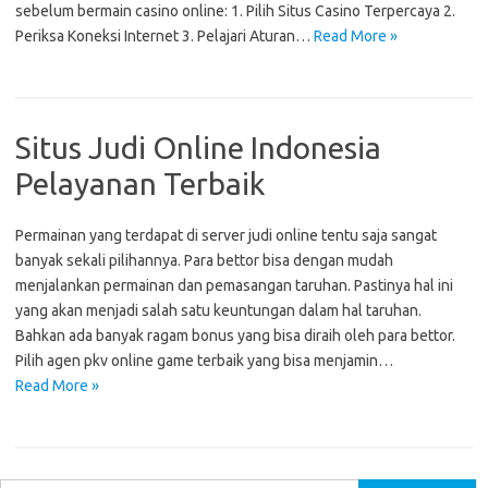
sebelum bermain casino online: 1. Pilih Situs Casino Terpercaya 2.
Periksa Koneksi Internet 3. Pelajari Aturan…
Read More »
Situs Judi Online Indonesia
Pelayanan Terbaik
Permainan yang terdapat di server judi online tentu saja sangat
banyak sekali pilihannya. Para bettor bisa dengan mudah
menjalankan permainan dan pemasangan taruhan. Pastinya hal ini
yang akan menjadi salah satu keuntungan dalam hal taruhan.
Bahkan ada banyak ragam bonus yang bisa diraih oleh para bettor.
Pilih agen pkv online game terbaik yang bisa menjamin…
Read More »