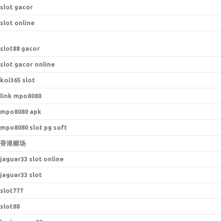
slot gacor
slot online
s
lot88 gacor
slot gacor online
koi365 slot
link mpo8080
mpo8080 apk
mpo8080 slot pg soft
香港赌场
jaguar33 slot online
jaguar33 slot
slot777
slot88