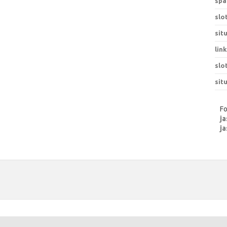
spa
slo
sit
lin
slo
sit
Fo
ja
ja