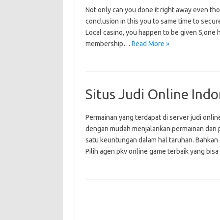
Not only can you done it right away even th
conclusion in this you to same time to secur
Local casino, you happen to be given 5,one 
membership…
Read More »
Situs Judi Online Ind
Permainan yang terdapat di server judi online
dengan mudah menjalankan permainan dan pe
satu keuntungan dalam hal taruhan. Bahkan a
Pilih agen pkv online game terbaik yang bi