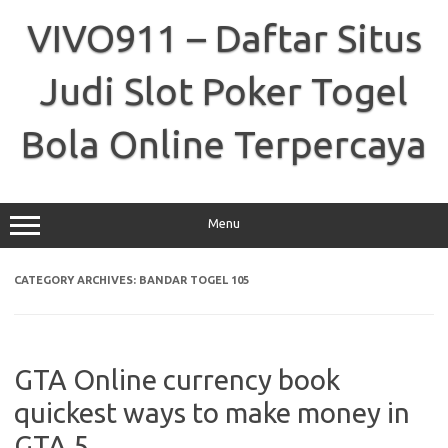
Skip
to
VIVO911 – Daftar Situs
content
Judi Slot Poker Togel
Bola Online Terpercaya
Menu
CATEGORY ARCHIVES:
BANDAR TOGEL 105
GTA Online currency book
quickest ways to make money in
GTA 5