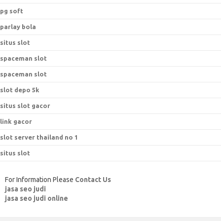
pg soft
parlay bola
situs slot
spaceman slot
spaceman slot
slot depo 5k
situs slot gacor
link gacor
slot server thailand no 1
situs slot
For Information Please
Contact Us
jasa seo judi
jasa seo judi online