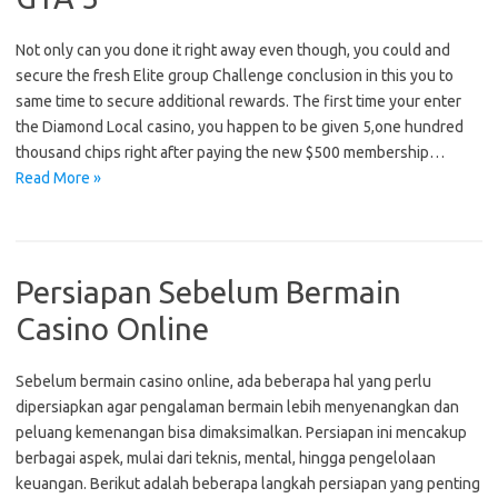
Not only can you done it right away even though, you could and
secure the fresh Elite group Challenge conclusion in this you to
same time to secure additional rewards. The first time your enter
the Diamond Local casino, you happen to be given 5,one hundred
thousand chips right after paying the new $500 membership…
Read More »
Persiapan Sebelum Bermain
Casino Online
Sebelum bermain casino online, ada beberapa hal yang perlu
dipersiapkan agar pengalaman bermain lebih menyenangkan dan
peluang kemenangan bisa dimaksimalkan. Persiapan ini mencakup
berbagai aspek, mulai dari teknis, mental, hingga pengelolaan
keuangan. Berikut adalah beberapa langkah persiapan yang penting