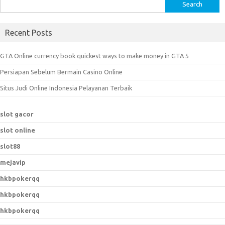
S
e
a
Recent Posts
r
c
GTA Online currency book quickest ways to make money in GTA 5
h
Persiapan Sebelum Bermain Casino Online
f
o
Situs Judi Online Indonesia Pelayanan Terbaik
r
:
slot gacor
slot online
slot88
mejavip
hkbpokerqq
hkbpokerqq
hkbpokerqq