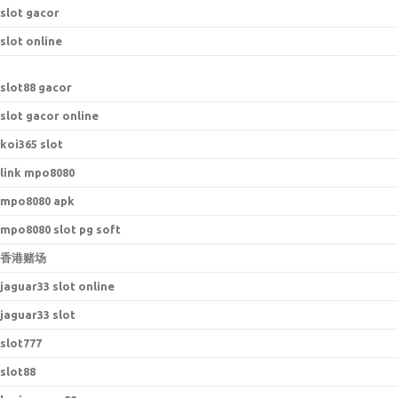
slot gacor
slot online
s
lot88 gacor
slot gacor online
koi365 slot
link mpo8080
mpo8080 apk
mpo8080 slot pg soft
香港赌场
jaguar33 slot online
jaguar33 slot
slot777
slot88