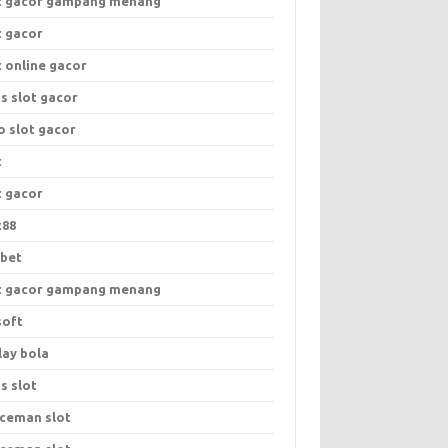
t gacor gampang menang
t gacor
t online gacor
us slot gacor
o slot gacor
t
t gacor
t88
bet
t gacor gampang menang
soft
lay bola
us slot
ceman slot