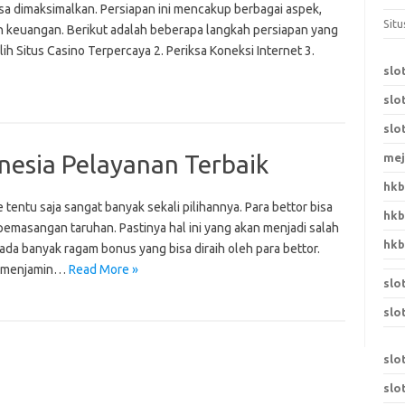
 dimaksimalkan. Persiapan ini mencakup berbagai aspek,
Situ
an keuangan. Berikut adalah beberapa langkah persiapan yang
lih Situs Casino Terpercaya 2. Periksa Koneksi Internet 3.
slo
slo
slo
onesia Pelayanan Terbaik
mej
hk
 tentu saja sangat banyak sekali pilihannya. Para bettor bisa
hk
masangan taruhan. Pastinya hal ini yang akan menjadi salah
hk
da banyak ragam bonus yang bisa diraih oleh para bettor.
sa menjamin…
Read More »
slo
slo
s
lo
slo