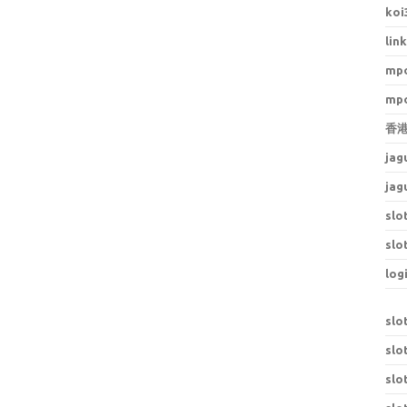
koi
lin
mpo
mpo
香
jag
jag
slo
slo
log
slo
slo
slo