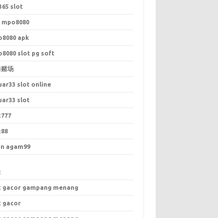
365 slot
k mpo8080
8080 apk
8080 slot pg soft
港赌场
uar33 slot online
uar33 slot
t777
t88
in agam99
t
t gacor gampang menang
t gacor