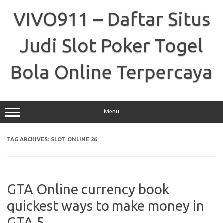
Skip
to
VIVO911 – Daftar Situs
content
Judi Slot Poker Togel
Bola Online Terpercaya
Menu
TAG ARCHIVES:
SLOT ONLINE 26
GTA Online currency book
quickest ways to make money in
GTA 5