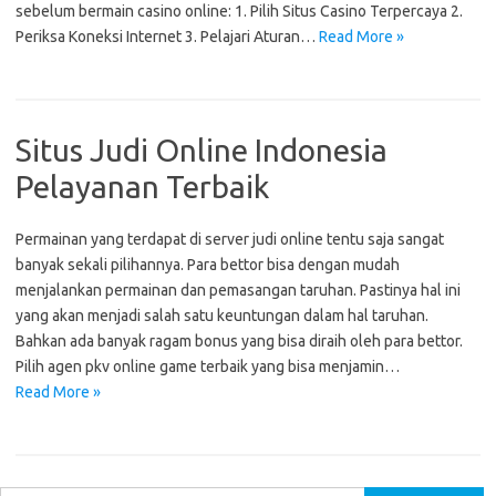
sebelum bermain casino online: 1. Pilih Situs Casino Terpercaya 2.
Periksa Koneksi Internet 3. Pelajari Aturan…
Read More »
Situs Judi Online Indonesia
Pelayanan Terbaik
Permainan yang terdapat di server judi online tentu saja sangat
banyak sekali pilihannya. Para bettor bisa dengan mudah
menjalankan permainan dan pemasangan taruhan. Pastinya hal ini
yang akan menjadi salah satu keuntungan dalam hal taruhan.
Bahkan ada banyak ragam bonus yang bisa diraih oleh para bettor.
Pilih agen pkv online game terbaik yang bisa menjamin…
Read More »