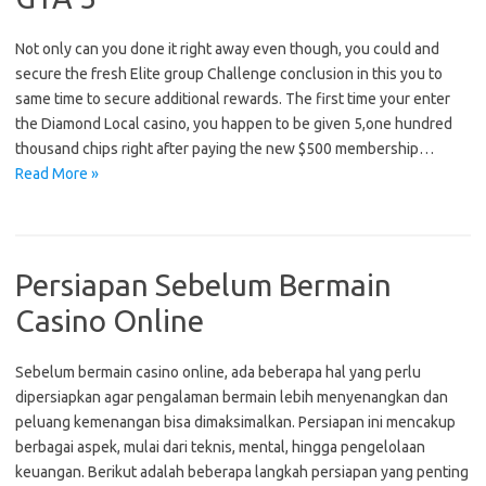
Not only can you done it right away even though, you could and
secure the fresh Elite group Challenge conclusion in this you to
same time to secure additional rewards. The first time your enter
the Diamond Local casino, you happen to be given 5,one hundred
thousand chips right after paying the new $500 membership…
Read More »
Persiapan Sebelum Bermain
Casino Online
Sebelum bermain casino online, ada beberapa hal yang perlu
dipersiapkan agar pengalaman bermain lebih menyenangkan dan
peluang kemenangan bisa dimaksimalkan. Persiapan ini mencakup
berbagai aspek, mulai dari teknis, mental, hingga pengelolaan
keuangan. Berikut adalah beberapa langkah persiapan yang penting