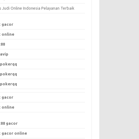
s Judi Online Indonesia Pelayanan Terbaik
t gacor
t online
t88
avip
bpokerqq
bpokerqq
bpokerqq
t gacor
t online
t88 gacor
t gacor online