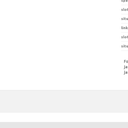
spa
slo
sit
lin
slo
sit
Fo
ja
ja