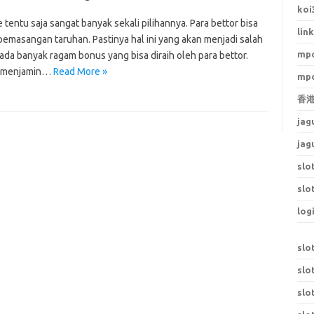
koi
 tentu saja sangat banyak sekali pilihannya. Para bettor bisa
lin
masangan taruhan. Pastinya hal ini yang akan menjadi salah
mpo
da banyak ragam bonus yang bisa diraih oleh para bettor.
sa menjamin…
Read More »
mpo
香
jag
jag
slo
slo
log
slo
slo
slo