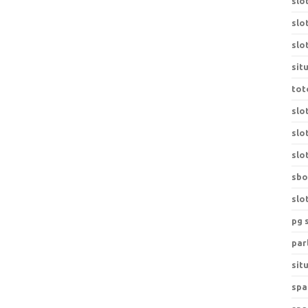
slo
slo
slo
sit
tot
slo
slo
slo
sbo
slo
pg 
par
sit
spa