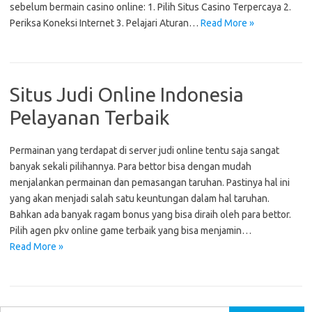
sebelum bermain casino online: 1. Pilih Situs Casino Terpercaya 2.
Periksa Koneksi Internet 3. Pelajari Aturan…
Read More »
Situs Judi Online Indonesia
Pelayanan Terbaik
Permainan yang terdapat di server judi online tentu saja sangat
banyak sekali pilihannya. Para bettor bisa dengan mudah
menjalankan permainan dan pemasangan taruhan. Pastinya hal ini
yang akan menjadi salah satu keuntungan dalam hal taruhan.
Bahkan ada banyak ragam bonus yang bisa diraih oleh para bettor.
Pilih agen pkv online game terbaik yang bisa menjamin…
Read More »