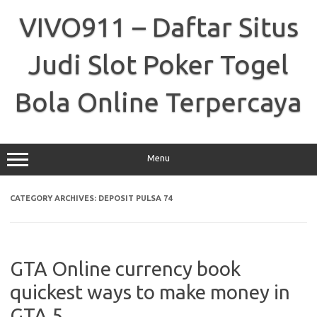
Skip
to
VIVO911 – Daftar Situs
content
Judi Slot Poker Togel
Bola Online Terpercaya
Menu
CATEGORY ARCHIVES:
DEPOSIT PULSA 74
GTA Online currency book
quickest ways to make money in
GTA 5