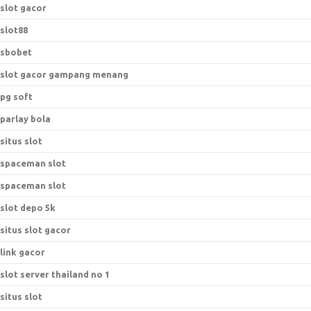
slot gacor
slot88
sbobet
slot gacor gampang menang
pg soft
parlay bola
situs slot
spaceman slot
spaceman slot
slot depo 5k
situs slot gacor
link gacor
slot server thailand no 1
situs slot