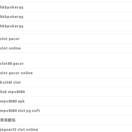
hkbpokerqq
hkbpokerqq
hkbpokerqq
slot gacor
slot online
s
lot88 gacor
slot gacor online
koi365 slot
link mpo8080
mpo8080 apk
mpo8080 slot pg soft
香港赌场
jaguar33 slot online