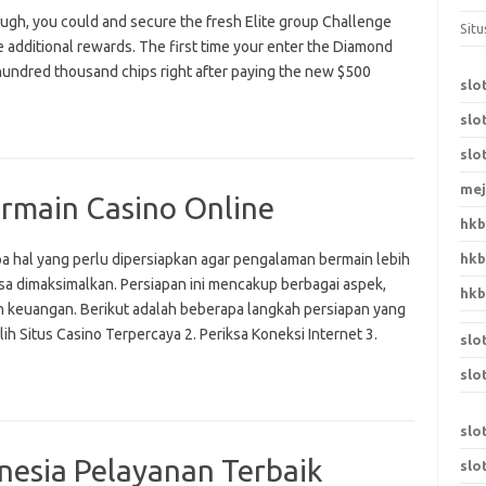
ough, you could and secure the fresh Elite group Challenge
Situ
e additional rewards. The first time your enter the Diamond
hundred thousand chips right after paying the new $500
slo
slo
slo
mej
rmain Casino Online
hk
a hal yang perlu dipersiapkan agar pengalaman bermain lebih
hk
 dimaksimalkan. Persiapan ini mencakup berbagai aspek,
hk
an keuangan. Berikut adalah beberapa langkah persiapan yang
lih Situs Casino Terpercaya 2. Periksa Koneksi Internet 3.
slo
slo
s
lo
onesia Pelayanan Terbaik
slo