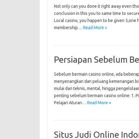
Not only can you done it right away even th
conclusion in this you to same time to secur
Local casino, you happen to be given 5,one 
membership…
Read More »
Persiapan Sebelum Be
Sebelum bermain casino online, ada beberap
menyenangkan dan peluang kemenangan bisa
mulai dari teknis, mental, hingga pengelola
penting sebelum bermain casino online: 1. Pi
Pelajari Aturan…
Read More »
Situs Judi Online Ind