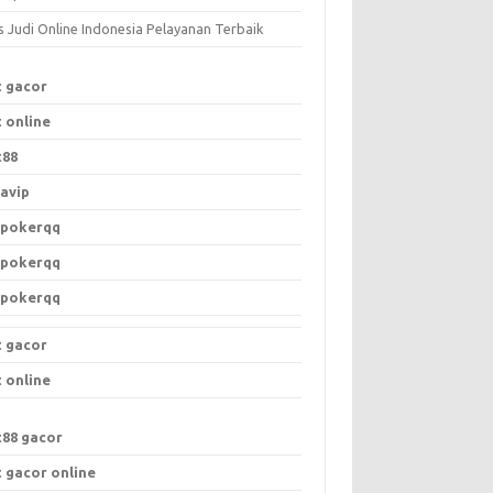
s Judi Online Indonesia Pelayanan Terbaik
t gacor
t online
t88
avip
bpokerqq
bpokerqq
bpokerqq
t gacor
t online
t88 gacor
t gacor online