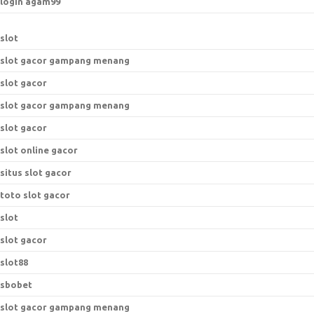
login agam99
slot
slot gacor gampang menang
slot gacor
slot gacor gampang menang
slot gacor
slot online gacor
situs slot gacor
toto slot gacor
slot
slot gacor
slot88
sbobet
slot gacor gampang menang