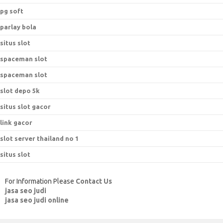
pg soft
parlay bola
situs slot
spaceman slot
spaceman slot
slot depo 5k
situs slot gacor
link gacor
slot server thailand no 1
situs slot
For Information Please
Contact Us
jasa seo judi
jasa seo judi online