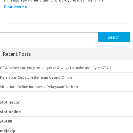
Pilih agen pkv online game terbaik yang bisa menjamin…
Read More »
S
e
a
Recent Posts
r
c
GTA Online currency book quickest ways to make money in GTA 5
h
Persiapan Sebelum Bermain Casino Online
f
o
Situs Judi Online Indonesia Pelayanan Terbaik
r
:
slot gacor
slot online
slot88
mejavip