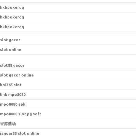
hkbpokerqq
hkbpokerqq
hkbpokerqq
slot gacor
slot online
s
lot88 gacor
slot gacor online
koi365 slot
link mpo8080
mpo8080 apk
mpo8080 slot pg soft
香港赌场
jaguar33 slot online