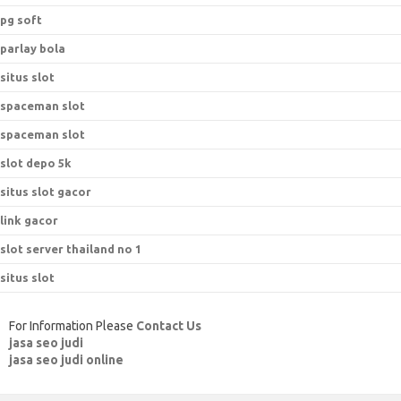
pg soft
parlay bola
situs slot
spaceman slot
spaceman slot
slot depo 5k
situs slot gacor
link gacor
slot server thailand no 1
situs slot
For Information Please
Contact Us
jasa seo judi
jasa seo judi online