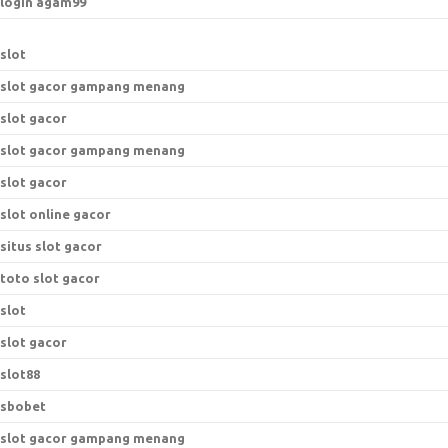
login agam99
slot
slot gacor gampang menang
slot gacor
slot gacor gampang menang
slot gacor
slot online gacor
situs slot gacor
toto slot gacor
slot
slot gacor
slot88
sbobet
slot gacor gampang menang