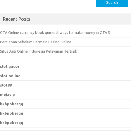
S
e
a
Recent Posts
r
c
GTA Online currency book quickest ways to make money in GTA 5
h
Persiapan Sebelum Bermain Casino Online
f
o
Situs Judi Online Indonesia Pelayanan Terbaik
r
:
slot gacor
slot online
slot88
mejavip
hkbpokerqq
hkbpokerqq
hkbpokerqq