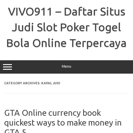
Skip
to
VIVO911 – Daftar Situs
content
Judi Slot Poker Togel
Bola Online Terpercaya
Menu
CATEGORY ARCHIVES:
KAPAL JUDI
GTA Online currency book
quickest ways to make money in
GTA 5