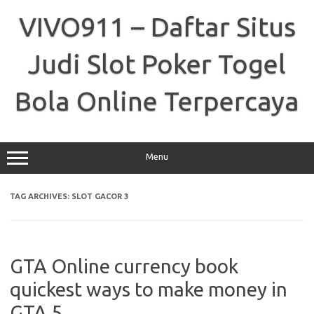
Skip
to
VIVO911 – Daftar Situs
content
Judi Slot Poker Togel
Bola Online Terpercaya
Menu
TAG ARCHIVES:
SLOT GACOR 3
GTA Online currency book
quickest ways to make money in
GTA 5