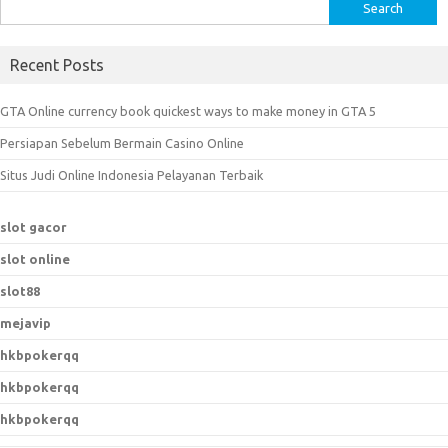
S
e
a
Recent Posts
r
c
GTA Online currency book quickest ways to make money in GTA 5
h
Persiapan Sebelum Bermain Casino Online
f
o
Situs Judi Online Indonesia Pelayanan Terbaik
r
:
slot gacor
slot online
slot88
mejavip
hkbpokerqq
hkbpokerqq
hkbpokerqq