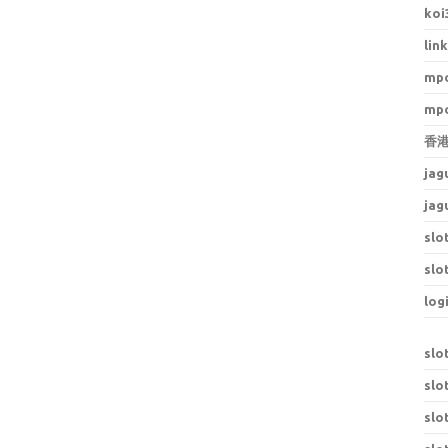
koi
lin
mpo
mpo
香
jag
jag
slo
slo
log
slo
slo
slo