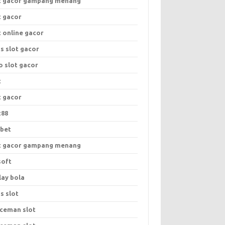
t gacor gampang menang
t gacor
t online gacor
us slot gacor
o slot gacor
t
t gacor
t88
bet
t gacor gampang menang
soft
lay bola
us slot
ceman slot