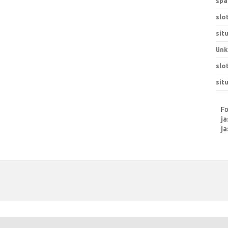
spa
slo
sit
lin
slo
sit
Fo
ja
ja