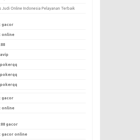
s Judi Online Indonesia Pelayanan Terbaik
t gacor
t online
t88
avip
bpokerqq
bpokerqq
bpokerqq
t gacor
t online
t88 gacor
t gacor online