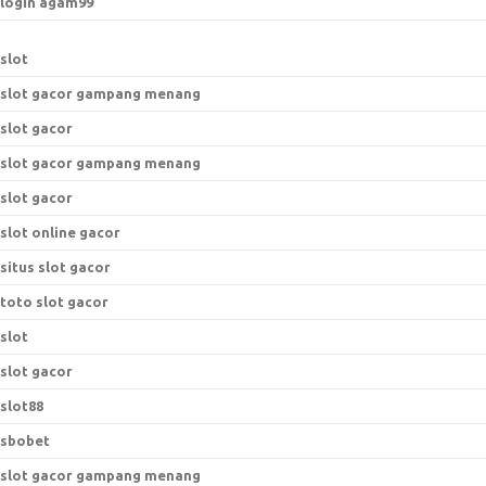
login agam99
slot
slot gacor gampang menang
slot gacor
slot gacor gampang menang
slot gacor
slot online gacor
situs slot gacor
toto slot gacor
slot
slot gacor
slot88
sbobet
slot gacor gampang menang