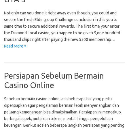
Not only can you done it right away even though, you could and
secure the fresh Elite group Challenge conclusion in this you to
same time to secure additional rewards. The first time your enter
the Diamond Local casino, you happen to be given 5,one hundred
thousand chips right after paying the new $500 membership…
Read More »
Persiapan Sebelum Bermain
Casino Online
Sebelum bermain casino online, ada beberapa hal yang perlu
dipersiapkan agar pengalaman bermain lebih menyenangkan dan
peluang kemenangan bisa dimaksimalkan. Persiapan ini mencakup
berbagai aspek, mulai dari teknis, mental, hingga pengelolaan
keuangan. Berikut adalah beberapa langkah persiapan yang penting