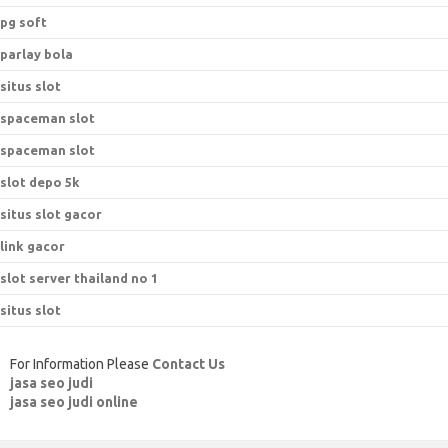
pg soft
parlay bola
situs slot
spaceman slot
spaceman slot
slot depo 5k
situs slot gacor
link gacor
slot server thailand no 1
situs slot
For Information Please
Contact Us
jasa seo judi
jasa seo judi online