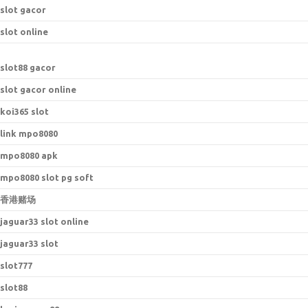
slot gacor
slot online
s
lot88 gacor
slot gacor online
koi365 slot
link mpo8080
mpo8080 apk
mpo8080 slot pg soft
香港赌场
jaguar33 slot online
jaguar33 slot
slot777
slot88