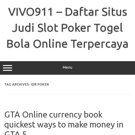
Skip
to
VIVO911 – Daftar Situs
content
Judi Slot Poker Togel
Bola Online Terpercaya
Menu
TAG ARCHIVES:
IDR POKER
GTA Online currency book
quickest ways to make money in
GTA 5