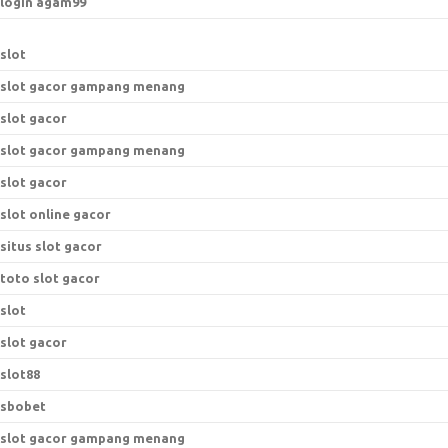
login agam99
slot
slot gacor gampang menang
slot gacor
slot gacor gampang menang
slot gacor
slot online gacor
situs slot gacor
toto slot gacor
slot
slot gacor
slot88
sbobet
slot gacor gampang menang