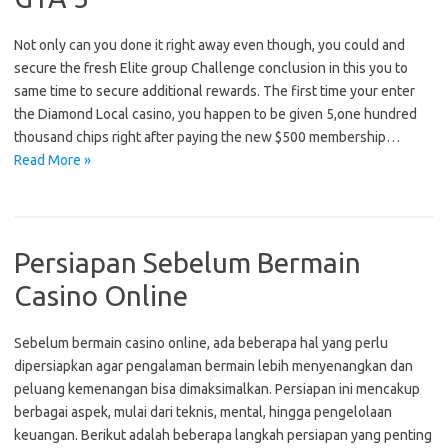
Not only can you done it right away even though, you could and
secure the fresh Elite group Challenge conclusion in this you to
same time to secure additional rewards. The first time your enter
the Diamond Local casino, you happen to be given 5,one hundred
thousand chips right after paying the new $500 membership…
Read More »
Persiapan Sebelum Bermain
Casino Online
Sebelum bermain casino online, ada beberapa hal yang perlu
dipersiapkan agar pengalaman bermain lebih menyenangkan dan
peluang kemenangan bisa dimaksimalkan. Persiapan ini mencakup
berbagai aspek, mulai dari teknis, mental, hingga pengelolaan
keuangan. Berikut adalah beberapa langkah persiapan yang penting