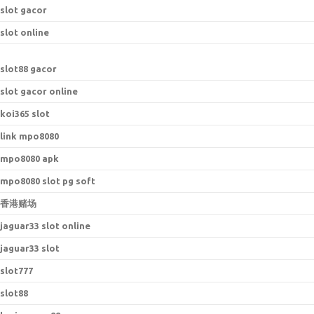
slot gacor
slot online
s
lot88 gacor
slot gacor online
koi365 slot
link mpo8080
mpo8080 apk
mpo8080 slot pg soft
香港赌场
jaguar33 slot online
jaguar33 slot
slot777
slot88