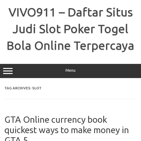
Skip
to
VIVO911 – Daftar Situs
content
Judi Slot Poker Togel
Bola Online Terpercaya
Menu
TAG ARCHIVES:
SLOT
GTA Online currency book
quickest ways to make money in
GTA 5