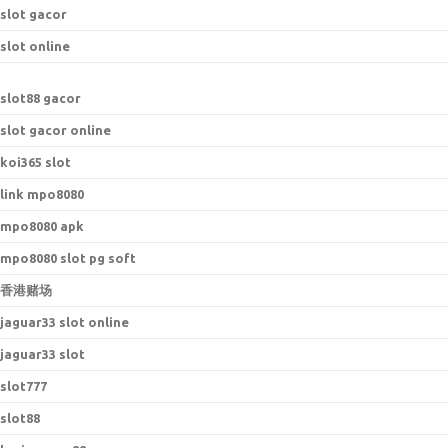
slot gacor
slot online
s
lot88 gacor
slot gacor online
koi365 slot
link mpo8080
mpo8080 apk
mpo8080 slot pg soft
香港赌场
jaguar33 slot online
jaguar33 slot
slot777
slot88