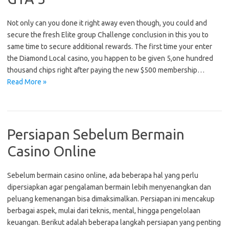
Not only can you done it right away even though, you could and
secure the fresh Elite group Challenge conclusion in this you to
same time to secure additional rewards. The first time your enter
the Diamond Local casino, you happen to be given 5,one hundred
thousand chips right after paying the new $500 membership…
Read More »
Persiapan Sebelum Bermain
Casino Online
Sebelum bermain casino online, ada beberapa hal yang perlu
dipersiapkan agar pengalaman bermain lebih menyenangkan dan
peluang kemenangan bisa dimaksimalkan. Persiapan ini mencakup
berbagai aspek, mulai dari teknis, mental, hingga pengelolaan
keuangan. Berikut adalah beberapa langkah persiapan yang penting