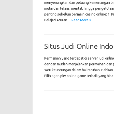
menyenangkan dan peluang kemenangan bisa
mulai dari teknis, mental, hingga pengelola
penting sebelum bermain casino online: 1. Pi
Pelajari Aturan…
Read More »
Situs Judi Online Ind
Permainan yang terdapat di server judi online
dengan mudah menjalankan permainan dan pe
satu keuntungan dalam hal taruhan. Bahkan a
Pilih agen pkv online game terbaik yang bi