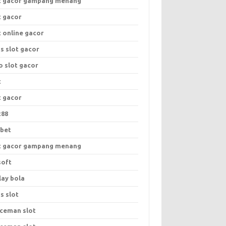
t gacor gampang menang
t gacor
t online gacor
us slot gacor
o slot gacor
t
t gacor
t88
bet
t gacor gampang menang
soft
lay bola
us slot
ceman slot