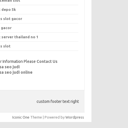
ceman slot
t depo 5k
us slot gacor
k gacor
t server thailand no 1
us slot
r Information Please
Contact Us
sa seo judi
sa seo judi online
custom footer text right
Iconic One
Theme | Powered by
Wordpress